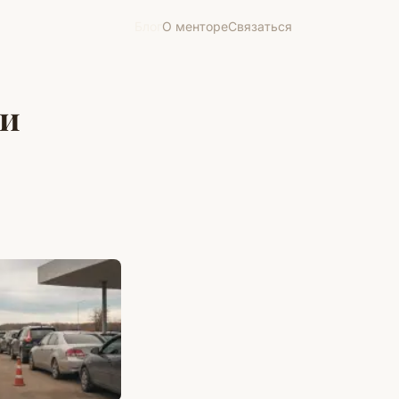
Блог
О менторе
Связаться
 и